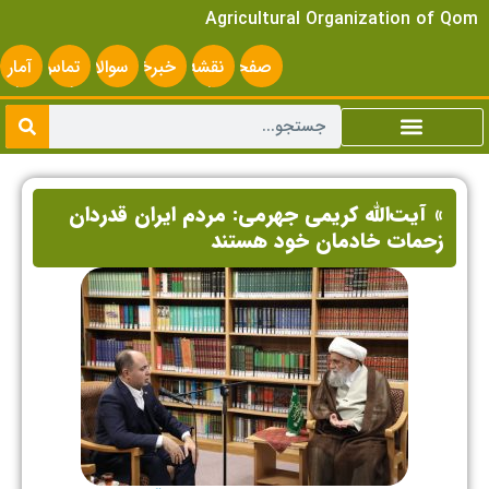
Agricultural Organization of Qom
صفحه
نقشه
خبرخوان
سوالات
تماس
آمار
اصلی
سایت
متداول
با ما
سایت
» آیت‌الله کریمی جهرمی: مردم ایران قدردان
زحمات خادمان خود هستند