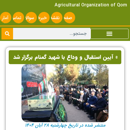
Agricultural Organization of Qom
صفحه
نقشه
خبرخوان
سوالات
تماس
آمار
اصلی
سایت
متداول
با ما
سایت
» آیین استقبال و وداع با شهید گمنام برگزار شد
منتشر شده در تاریخ چهارشنبه ۲۸ آبان ۱۴۰۴