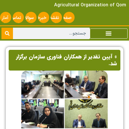
Agricultural Organization of Qom
صفحه
نقشه
خبرخوان
سوالات
تماس
آمار
اصلی
سایت
متداول
با ما
سایت
» آیین تقدیر از همکاران فناوری سازمان برگزار
شد.