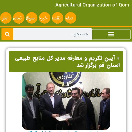
Agricultural Organization of Qom
صفحه
نقشه
خبرخوان
سوالات
تماس
آمار
اصلی
سایت
متداول
با ما
سایت
» آیین تکریم و معارفه مدیر کل منابع طبیعی
استان قم برگزار شد