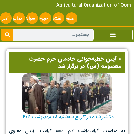
Agricultural Organization of Qom
صفحه
نقشه
خبرخوان
سوالات
تماس
آمار
اصلی
سایت
متداول
با ما
سایت
» آیین خطبه‌خوانی خادمان حرم حضرت
معصومه (س) در برگزار شد
منتشر شده در تاریخ سه‌شنبه ۰۸ اردیبهشت ۱۴۰۵
به مناسبت گرامیداشت ایام دهه کرامت، آیین معنوی