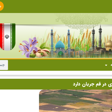
ص
ا
ه
 در قم جریان دارد