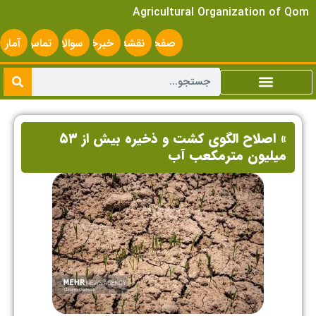
Agricultural Organization of Qom
صفحه
نقشه
خبرخوان
سوالات
تماس
آمار
اصلی
سایت
متداول
با ما
سایت
» اصلاح الگوی کشت و ذخیره بیش از ۵۳
میلیون مترمکعب آب