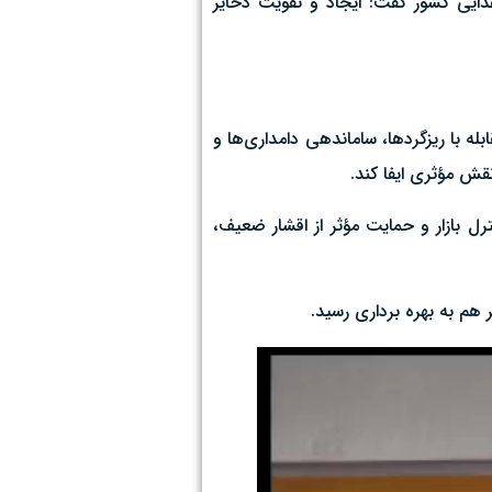
ایی کشور گفت: ایجاد و تقویت ذخایر
له با ریزگردها، ساماندهی دامداری‌ها و
قش مؤثری ایفا کند.
 بازار و حمایت مؤثر از اقشار ضعیف،