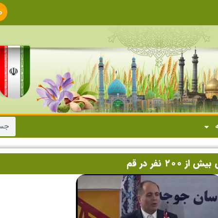
ص
ا
ه
 نفر در قم