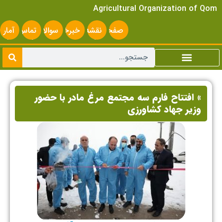
Agricultural Organization of Qom
صفحه
نقشه
خبرخوان
سوالات
تماس
آمار
اصلی
سایت
متداول
با ما
سایت
» افتتاح فارم سه مجتمع مرغ مادر با حضور
وزیر جهاد کشاورزی