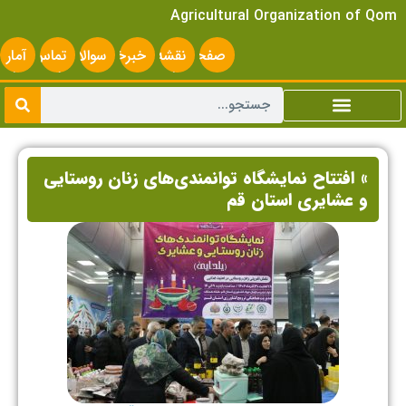
Agricultural Organization of Qom
صفحه
نقشه
خبرخوان
سوالات
تماس
آمار
اصلی
سایت
متداول
با ما
سایت
» افتتاح نمایشگاه توانمندی‌های زنان روستایی
و عشایری استان قم