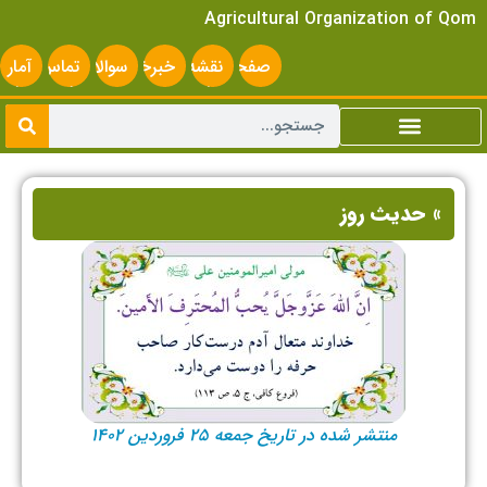
Agricultural Organization of Qom
صفحه
نقشه
خبرخوان
سوالات
تماس
آمار
اصلی
سایت
متداول
با ما
سایت
» حدیث روز
منتشر شده در تاریخ جمعه ۲۵ فروردین ۱۴۰۲