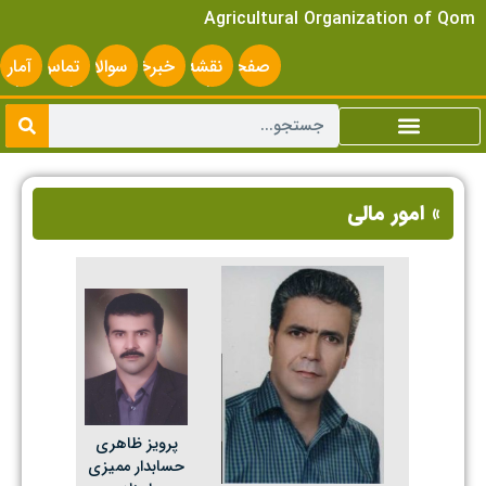
Agricultural Organization of Qom
صفحه
نقشه
خبرخوان
سوالات
تماس
آمار
اصلی
سایت
متداول
با ما
سایت
» امور مالی
پرویز ظاهری
حسابدار ممیزی