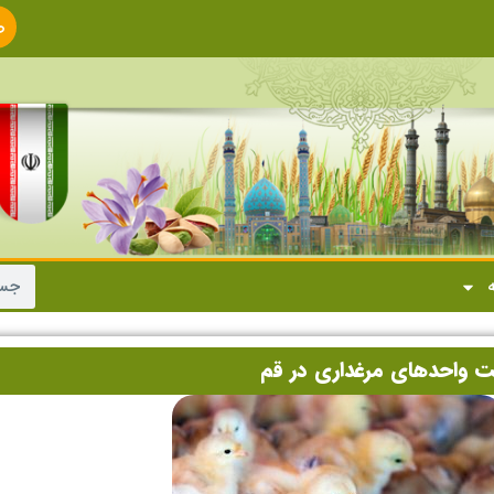
ص
ا
ه