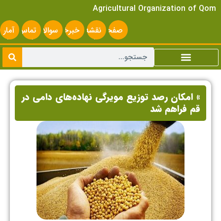
Agricultural Organization of Qom
صفحه
نقشه
خبرخوان
سوالات
تماس
آمار
اصلی
سایت
متداول
با ما
سایت
» امکان رصد توزیع مویرگی نهاده‌های دامی در
قم فراهم شد