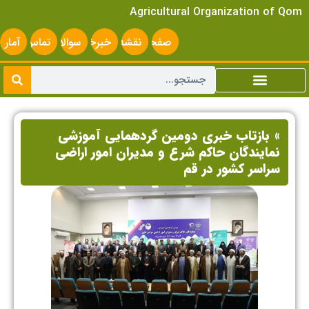
Agricultural Organization of Qom
صفحه
نقشه
خبرخوان
سوالات
تماس
آمار
اصلی
سایت
متداول
با ما
سایت
» بازتاب خبری دومین گردهمایی آموزشی
نمایندگان حاکم شرع و مدیران امور اراضی
سراسر کشور در قم