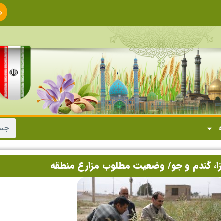
ص
ا
ه
لزا، گندم و جو/ وضعیت مطلوب مزارع منطقه