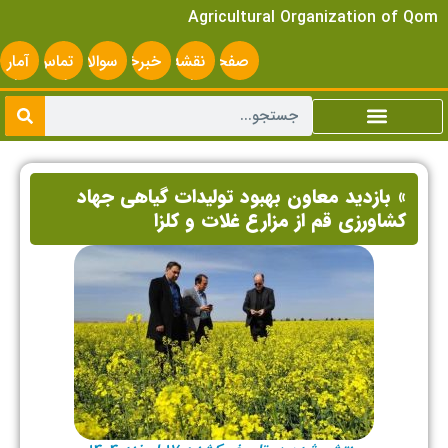
Agricultural Organization of Qom
صفحه
نقشه
خبرخوان
سوالات
تماس
آمار
اصلی
سایت
متداول
با ما
سایت
» بازدید معاون بهبود تولیدات گیاهی جهاد
کشاورزی قم از مزارع غلات و کلزا