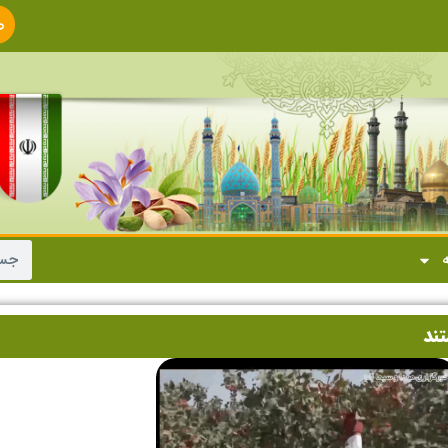
ص
ا
ه
ند