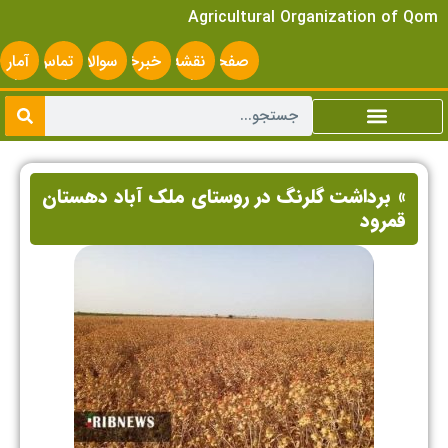
Agricultural Organization of Qom
صفحه
نقشه
خبرخوان
سوالات
تماس
آمار
اصلی
سایت
متداول
با ما
سایت
» برداشت گلرنگ در روستای ملک آباد دهستان
قمرود