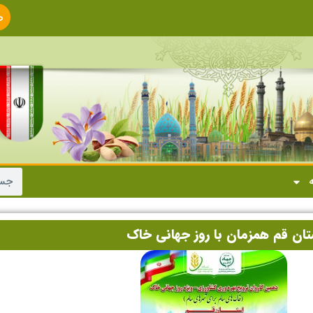
ص
ا
ه
تان قم همزمان با روز جهانی خاک