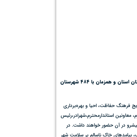
دهمین کاروان ترویج بهره‌وری کشاورزی استان قم با شعار «خاک‌های سالم، شهرهای سالم» روز چهارشنبه ۱۲ آذر ۱۴۰۴ در سه شهرستان استان و همزمان با ۴۸۴ شهرستان
یج فرهنگ حفاظت، احیا و بهره‌برداری
، معاونین استاندارمحترم،شهرادر،رئیس
 پیشرو در آن حضور خواهند داشت. در
 پیامدهای خاک ناسالم بر سلامت شهر