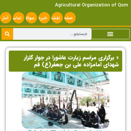
Agricultural Organization of Qom
صفحه
نقشه
خبرخوان
سوالات
تماس
آمار
اصلی
سایت
متداول
با ما
سایت
» برگزاری مراسم زیارت عاشورا در جوار گلزار
شهدای امامزاده علی بن جعفر(ع) قم