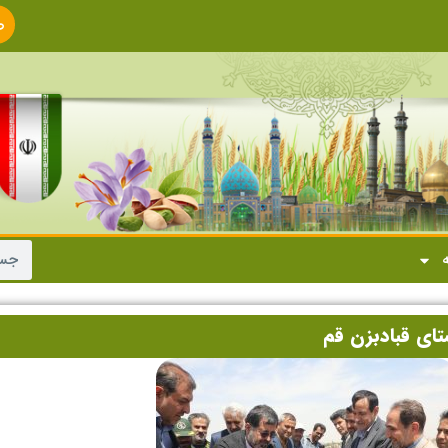
ص
ا
ه