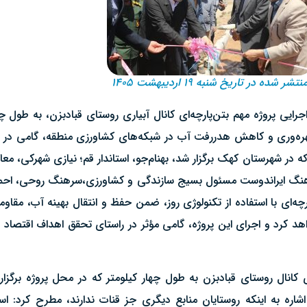
نتشر شده در تاریخ شنبه ۱۹ اردیبهشت ۱۴۰۵
یی پروژه مهم بتن‌پارچه‌ای کانال آبیاری روستای قبادبزن، به طول چها
قاء بهره‌وری و کاهش هدررفت آب در شبکه‌های کشاورزی منطقه، گامی
 در شهرستان کهک برگزار شد، بهنام‌جو، استاندار قم؛ نیازی شهرکی، مع
سرهنگ ایراندوست مسئول بسیج سازندگی و کشاورزی،سرهنگ روحی، احمد
ه‌ای با استفاده از تکنولوژی روز، ضمن حفظ و انتقال بهینه آب، مقاو
هد کرد و اجرای این پروژه، گامی مؤثر در راستای تحقق اهداف اقتصاد
کانال روستای قبادبزن به طول چهار کیلومتر که در محل پروژه برگزار ش
 اشاره به اینکه روستایان منابع دیگری جز قنات ندارند، مطرح کرد