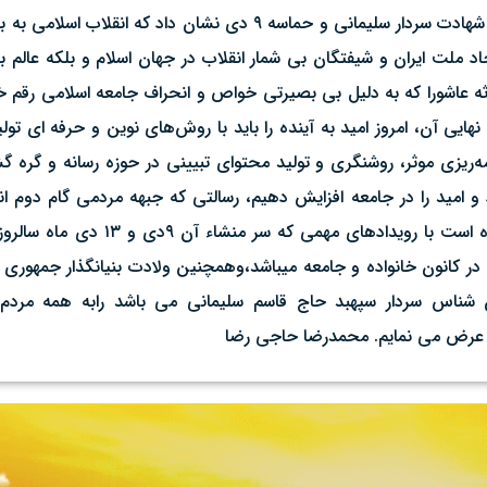
البته نماد مبارزه با نظام سلطه و ظلم جهانی است. بی تردید تلاقی شهادت سردار سلی
اد ملت ایران و شیفتگان بی شمار انقلاب در جهان اسلام و بلکه عالم
دثه عاشورا که به دلیل بی بصیرتی خواص و انحراف جامعه اسلامی رقم خو
یی آن، امروز امید به آینده را باید با روش‌های نوین و حرفه ای تولی
نامه‌ریزی موثر، روشنگری و تولید محتوای تبیینی در حوزه رسانه و گره
 امید را در جامعه افزایش دهیم، رسالتی که جبهه مردمی گام دوم انقل
اقدامات خود قرار داده. اینجانب ضمن یادآوری
 در کانون خانواده و جامعه میباشد،وهمچنین ولادت بنیانگذار جمهوری
شناس سردار سپهبد حاج قاسم سلیمانی می باشد رابه همه مردم شر
ت عرض می نمایم. محمدرضا حاجی رضا