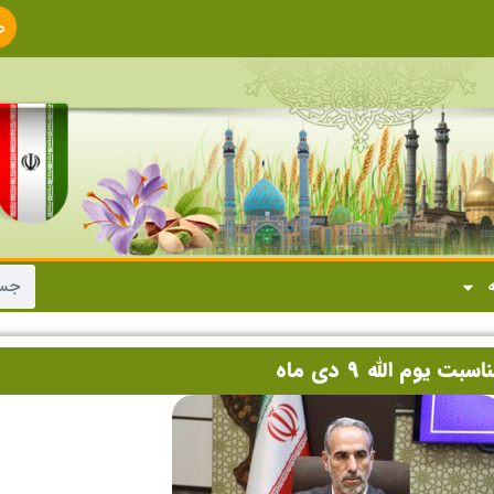
ص
ا
ه
وم الله ۹ دی ماه