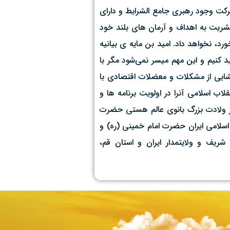
مانی و حماسه ۹ دی نشان داد که انقلاب اسلامی به برکت وجود رهبری جامع الشرایط و دارای
 بشریت به اهداف و آرمان های بلند خود
رد، نخواهد داد. امید بن مایه ی بیانیه
د کنیم و این مهم میسر نمی‌شود مگر با
 گشایی از مشکلات و معضلات اقتصادی با
اب اسلامی آنرا در اولویت برنامه ها و
 این هفته که همراه است با رویدادهای مهمی که سر منشاء آن ۹دی و ۱۳ دی ماه سالروز ولادت بزرگ بانوی عالم هستی حضرت
 اسلامی ایران حضرت امام خمینی (ره) و
یف و ولایتمدار ایران و استان قم،