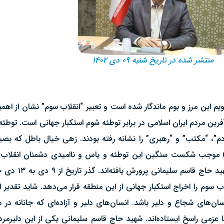
منتشر شده در تاریخ شنبه ۰۹ دی ۱۴۰۲
ایت در تقویم این مرز و بوم ماندگار شده است و تعبیر “انقلاب سوم” نشان از ا
آفرین مردم ایران اسلامی در برابر توطئه شوم استکبار جهانی است. توطئه‌ا
”، “مکتب” و “رهبری” را نشانه رفته بودند. زهی خیال باطل که بصیر
لی) موجب شکست سنگین این توطئه و یاس و ناامیدی دشمنان انقلاب
هشیاری مردمان متوکلی
ب سوم را اخراج استکبار جهانی از این منطقه قرار می‌دهد. شاید تقدی
ن‌های شجاع و دلیر باشد. انسان‌های دلیر و آزاده‌ای که جانانه در
ا عزمی راسخ ایستاده‌اند. شهید حاج قاسم سلیمانی یکی از این دلیرمر