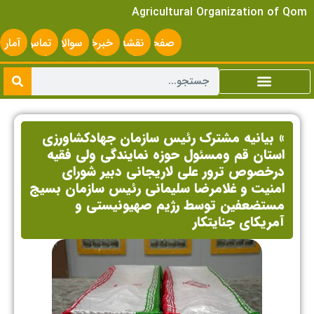
Agricultural Organization of Qom
صفحه
نقشه
خبرخوان
سوالات
تماس
آمار
اصلی
سایت
متداول
با ما
سایت
» بیانیه مشترک رئیس سازمان جهادکشاورزی
استان قم ومسئول حوزه نمایندگی ولی فقیه
درخصوص ترور علی لاریجانی دبیر شورای
امنیت و غلامرضا سلیمانی رئیس سازمان بسیج
مستضعفین توسط رژیم صهیونیستی و
آمریکای جنایتکار