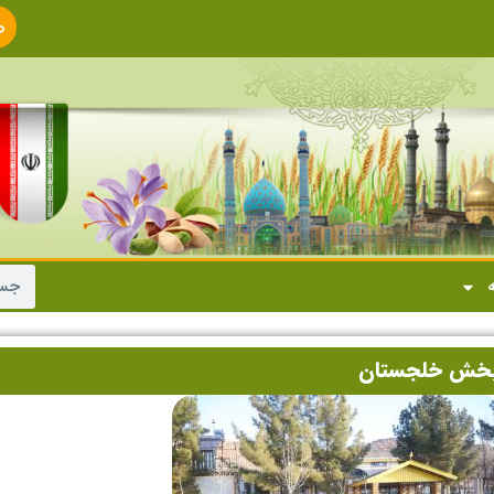
ص
ا
ه
ر بخش خلجستان