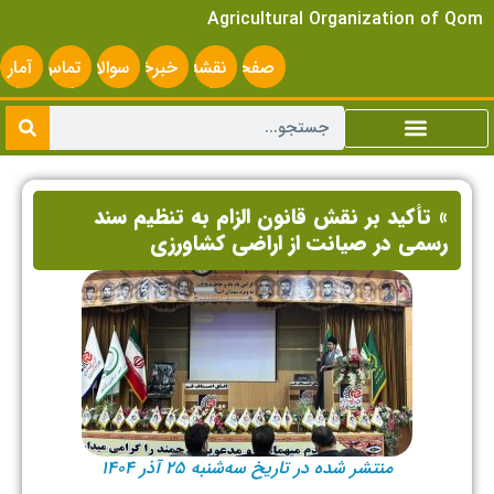
Agricultural Organization of Qom
صفحه
نقشه
خبرخوان
سوالات
تماس
آمار
اصلی
سایت
متداول
با ما
سایت
» تأکید بر نقش قانون الزام به تنظیم سند
رسمی در صیانت از اراضی کشاورزی
منتشر شده در تاریخ سه‌شنبه ۲۵ آذر ۱۴۰۴