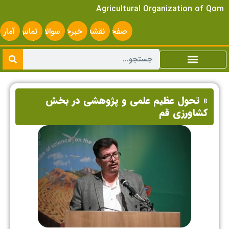
Agricultural Organization of Qom
صفحه
نقشه
خبرخوان
سوالات
تماس
آمار
اصلی
سایت
متداول
با ما
سایت
» تحول عظیم علمی و پژوهشی در بخش
کشاورزی قم