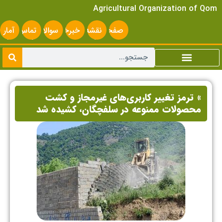
Agricultural Organization of Qom
صفحه
نقشه
خبرخوان
سوالات
تماس
آمار
اصلی
سایت
متداول
با ما
سایت
» ترمز تغییر کار‌بری‌های غیرمجاز و کشت
محصولات ممنوعه در سلفچگان، کشیده شد