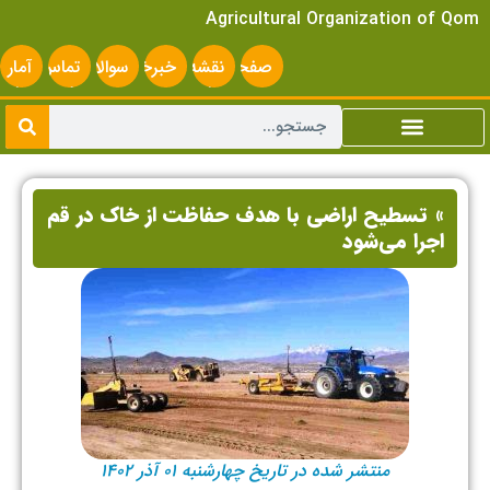
Agricultural Organization of Qom
صفحه
نقشه
خبرخوان
سوالات
تماس
آمار
اصلی
سایت
متداول
با ما
سایت
» تسطیح اراضی با هدف حفاظت از خاک در قم
اجرا می‌شود
منتشر شده در تاریخ چهارشنبه ۰۱ آذر ۱۴۰۲