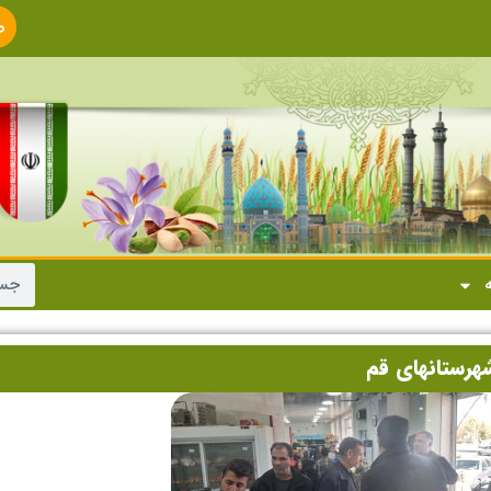
ص
ا
ه
هرستانهای قم