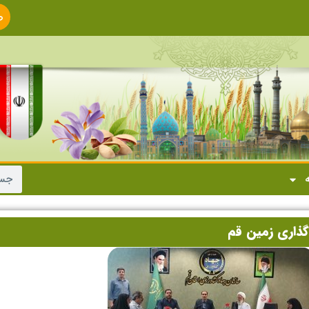
ص
ا
ه