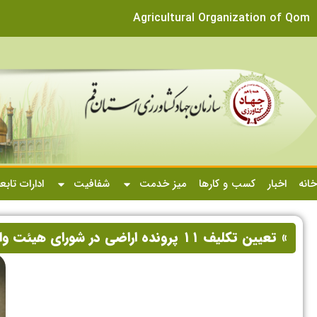
Agricultural Organization of Qom
خانه
اخبار
کسب و کارها
میز خدمت
شفافیت
ادارات تابع
» تعیین تکلیف ۱۱ پرونده اراضی در شورای هیئت واگذاری زمین قم