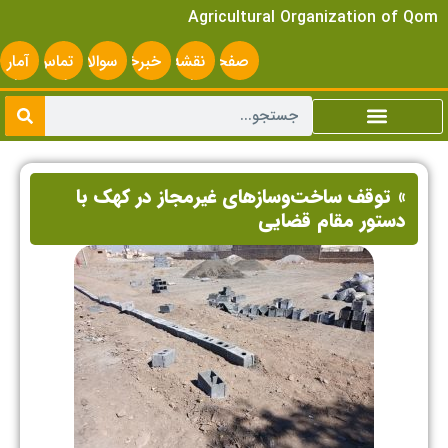
Agricultural Organization of Qom
صفحه
نقشه
خبرخوان
سوالات
تماس
آمار
اصلی
سایت
متداول
با ما
سایت
» توقف ساخت‌وسازهای غیرمجاز در کهک با
دستور مقام قضایی