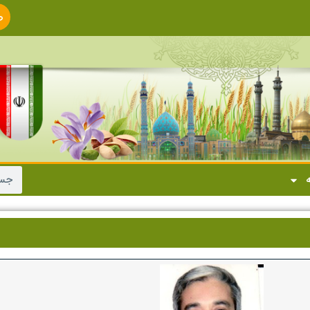
ص
ا
ه