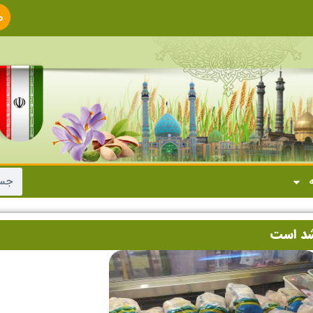
ص
ا
ه
شد است