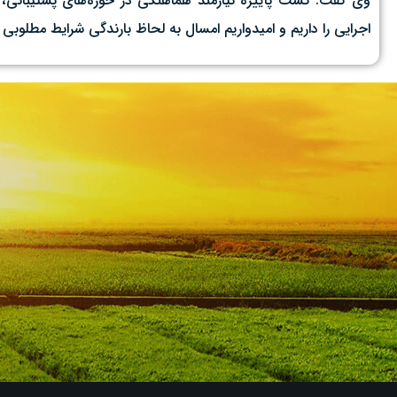
وی گفت: کشت پاییزه نیازمند هماهنگی در حوزه‌های پشتیبانی، بذر
اجرایی را داریم و امیدواریم امسال به لحاظ بارندگی شرایط مطلوبی ر