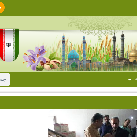
ص
ا
ه