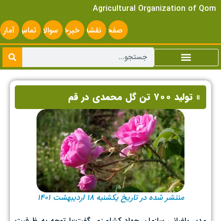
Agricultural Organization of Qom
صفحه
نقشه
خبرخوان
سوالات
تماس
آمار
اصلی
سایت
متداول
با ما
سایت
» تولید ۷۰۰ تن گل محمدی در قم
منتشر شده در تاریخ یکشنبه ۱۸ اردیبهشت ۱۴۰۱
مدیر باغبانی سازمان جهاد کشاورزی گفت:با توجه به ظرفیت