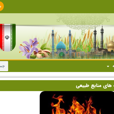
ص
ا
ه
 های منابع طبیعی