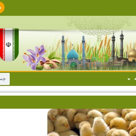
ص
ا
ه