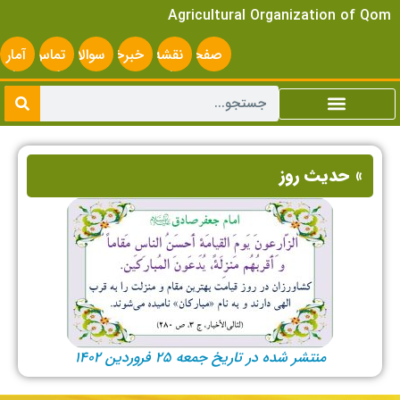
Agricultural Organization of Qom
صفحه
نقشه
خبرخوان
سوالات
تماس
آمار
اصلی
سایت
متداول
با ما
سایت
» حدیث روز
منتشر شده در تاریخ جمعه ۲۵ فروردین ۱۴۰۲