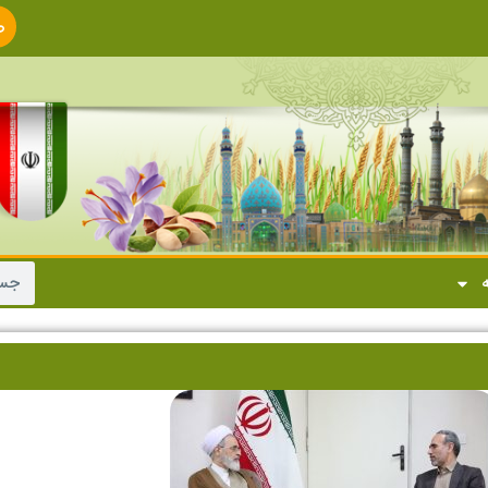
ص
ا
ه