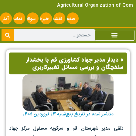
Agricultural Organization of Qom
صفحه
نقشه
خبرخوان
سوالات
تماس
آمار
اصلی
سایت
متداول
با ما
سایت
» دیدار مدیر جهاد کشاورزی قم با بخشدار
سلفچگان و بررسی مسائل تغییرکاربری
منتشر شده در تاریخ پنج‌شنبه ۱۳ فروردین ۱۴۰۵
‌ ذلقی مدیر شهرستان قم و سرکویه مسئول مرکز جهاد