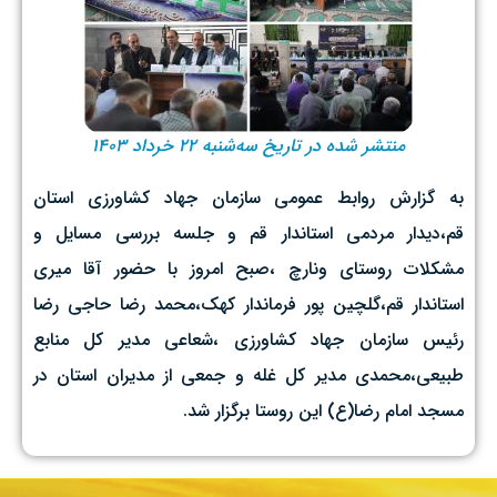
منتشر شده در تاریخ سه‌شنبه ۲۲ خرداد ۱۴۰۳
به گزارش روابط عمومی سازمان جهاد کشاورزی استان
قم،دیدار مردمی استاندار قم و جلسه بررسی مسایل و
مشکلات روستای ونارچ ،صبح امروز با حضور آقا میری
استاندار قم،گلچین پور فرماندار کهک،محمد رضا حاجی رضا
رئیس سازمان جهاد کشاورزی ،شعاعی مدیر کل منابع
طبیعی،محمدی مدیر کل غله و جمعی از مدیران استان در
مسجد امام رضا(ع) این روستا برگزار شد.