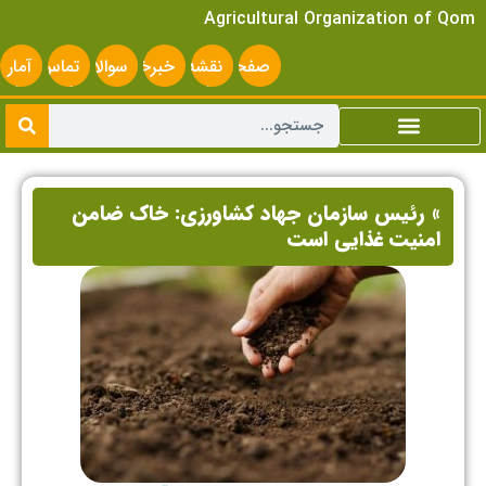
Agricultural Organization of Qom
صفحه
نقشه
خبرخوان
سوالات
تماس
آمار
اصلی
سایت
متداول
با ما
سایت
» رئیس سازمان جهاد کشاورزی: خاک ضامن
امنیت غذایی است