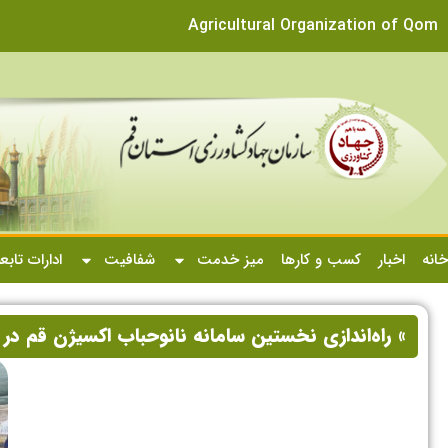
Agricultural Organization of Qom
خانه
اخبار
کسب و کارها
میز خدمت
شفافیت
ادارات تابع
» راه‌اندازی نخستین سامانه نانوحباب اکسیژن قم در