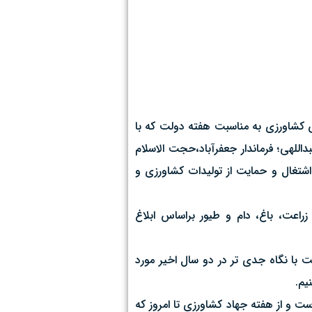
اورزی استان قم،مهندس محمدرضا حاجی رضا امروز ۷ شهریورماه در مراسم افتتاح ۱۸ پروژه بخش کشاورزی به مناسبت هفته دولت که با
اللهی؛ فرماندار جعفرآباد،حجت الاسلام
اشتغال و حمایت از تولیدات کشاورزی و
راعت، باغ، دام و طیور براساس ابلاغ
ت با نگاه جدی تر در دو سال اخیر مورد
یم.
اری نوین در استان قم عملیاتی شده است و از هفته جهاد کشاورزی تا امروز که