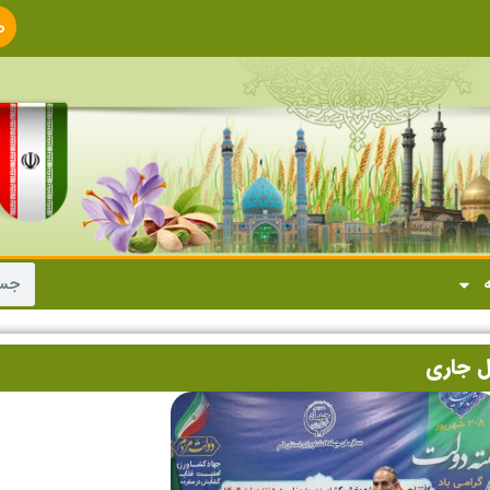
ص
ا
ه