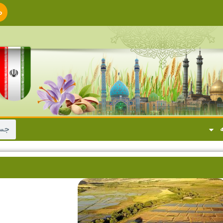
ص
ا
ه