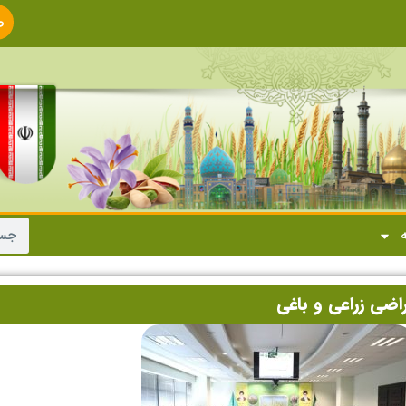
ص
ا
ه
اضی زراعی و باغی