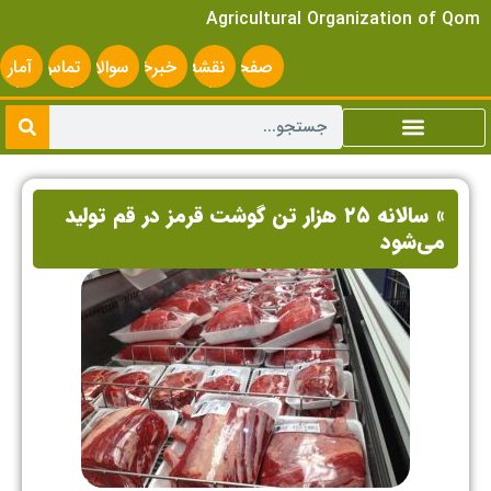
Agricultural Organization of Qom
صفحه
نقشه
خبرخوان
سوالات
تماس
آمار
اصلی
سایت
متداول
با ما
سایت
» سالانه ۲۵ هزار تن گوشت قرمز در قم تولید
می‌شود