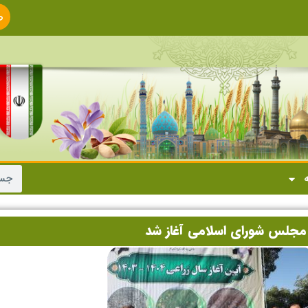
ص
ا
ه