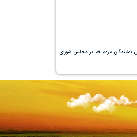
لام روانبخش و محمد منان رئیسی نمایندگان مردم قم در مجلس شورای