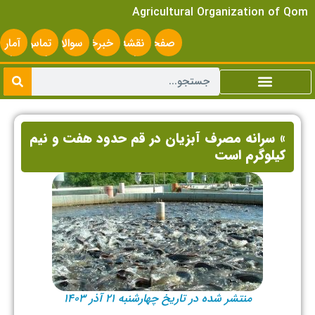
Agricultural Organization of Qom
صفحه
نقشه
خبرخوان
سوالات
تماس
آمار
اصلی
سایت
متداول
با ما
سایت
» سرانه مصرف آبزیان در قم حدود هفت و نیم
کیلوگرم است
منتشر شده در تاریخ چهارشنبه ۲۱ آذر ۱۴۰۳